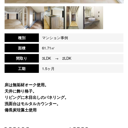
種別
マンション事例
面積
61.71㎡
間取り
3LDK → 2LDK
工期
1.5ヶ月
床は無垢材オーク使用。
天井に飾り格子。
リビングに木目出しのパネリング。
洗面台はモルタルカウンター。
備長炭珪藻土使用