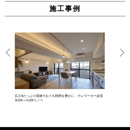
施工事例
広さ&たっぷり収納でおうち時間を豊かに、テレワーカー必見
モデルは
3LDK→1LDKリノベ
にこだわっ