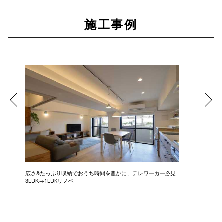
施工事例
広さ&たっぷり収納でおうち時間を豊かに、テレワーカー必見
モデルは
3LDK→1LDKリノベ
にこだわっ