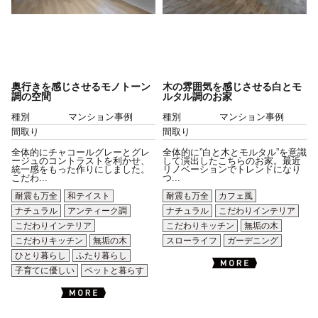
奥行きを感じさせるモノトーン
木の雰囲気を感じさせる白とモ
調の空間
ルタル調のお家
種別
マンション事例
種別
マンション事例
間取り
間取り
全体的にチャコールグレーとグレ
全体的に”白と木とモルタル”を意識
ージュのコントラストを利かせ、
して演出したこちらのお家。最近
統一感をもった作りにしました。
リノベーションでトレンドになり
こだわ...
つ...
耐震も万全
和テイスト
耐震も万全
カフェ風
ナチュラル
アンティーク調
ナチュラル
こだわりインテリア
こだわりインテリア
こだわりキッチン
無垢の木
こだわりキッチン
無垢の木
スローライフ
ガーデニング
ひとり暮らし
ふたり暮らし
子育てに優しい
ペットと暮らす