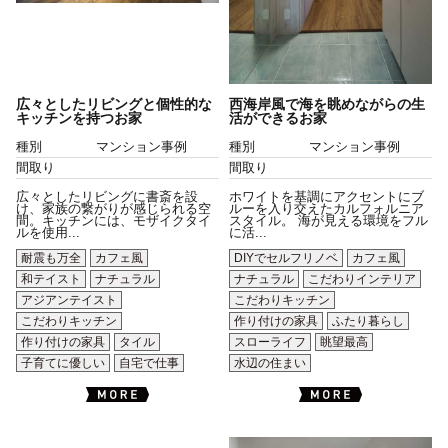
広々としたリビングと個性的な
西海岸風で海を眺めながらの生
キッチンを持つお家
活ができるお家
種別
マンション事例
種別
マンション事例
間取り
間取り
広々としたリビングに書斎を設
ホワイトを基調にアクセントにブ
け、家族の繋がりが感じられる空
ルーを入り交えたカルフォルニア
間。キッチンには、モザイクタイ
スタイル。 海が見える環境をフル
ルを使用...
に活...
耐震も万全
カフェ風
DIYでセルフリノベ
カフェ風
和テイスト
ナチュラル
ナチュラル
こだわりインテリア
アジアンテイスト
こだわりキッチン
こだわりキッチン
作り付けの家具
ふたり暮らし
作り付けの家具
タイル
スローライフ
眺望最高
子育てに優しい
自宅で仕事
水辺の住まい