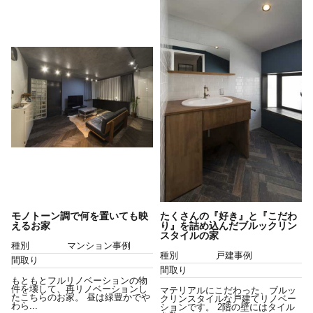
モノトーン調で何を置いても映
たくさんの『好き』と『こだわ
えるお家
り』を詰め込んだブルックリン
スタイルの家
種別
マンション事例
種別
戸建事例
間取り
間取り
もともとフルリノベーションの物
件を壊して、再リノベーションし
マテリアルにこだわった、ブルッ
たこちらのお家。 昼は緑豊かでや
クリンスタイルな戸建てリノベー
わら...
ションです。 2階の壁にはタイル