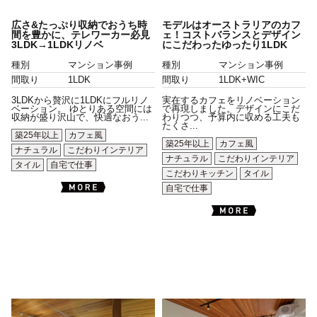
広さ&たっぷり収納でおうち時
モデルはオーストラリアのカフ
間を豊かに、テレワーカー必見
ェ！コストバランスとデザイン
3LDK→1LDKリノベ
にこだわったゆったり1LDK
種別
マンション事例
種別
マンション事例
間取り
1LDK
間取り
1LDK+WIC
3LDKから贅沢に1LDKにフルリノ
実在するカフェをリノベーション
ベーション。 ゆとりある空間には
で再現しました。デザインにこだ
収納が盛り沢山で、快適なおう...
わりつつ、予算内に収める工夫も
たくさ...
築25年以上
カフェ風
築25年以上
カフェ風
ナチュラル
こだわりインテリア
ナチュラル
こだわりインテリア
タイル
自宅で仕事
こだわりキッチン
タイル
自宅で仕事