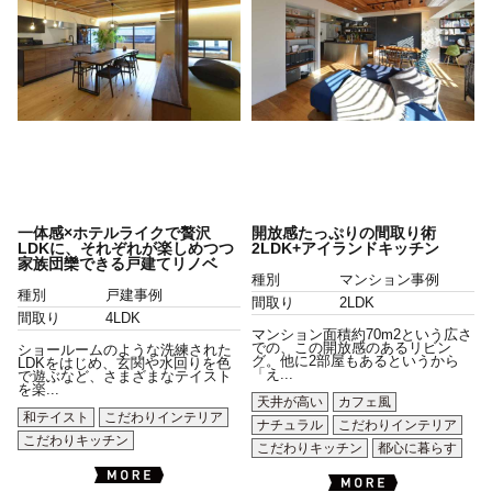
一体感×ホテルライクで贅沢
開放感たっぷりの間取り術
LDKに、それぞれが楽しめつつ
2LDK+アイランドキッチン
家族団欒できる戸建てリノベ
種別
マンション事例
種別
戸建事例
間取り
2LDK
間取り
4LDK
マンション面積約70m2という広さ
での、この開放感のあるリビン
ショールームのような洗練された
グ。他に2部屋もあるというから
LDKをはじめ、玄関や水回りを色
「え...
で遊ぶなど、さまざまなテイスト
を楽...
天井が高い
カフェ風
和テイスト
こだわりインテリア
ナチュラル
こだわりインテリア
こだわりキッチン
こだわりキッチン
都心に暮らす