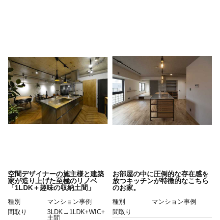
空間デザイナーの施主様と建築
お部屋の中に圧倒的な存在感を
家が造り上げた至極のリノベ
放つキッチンが特徴的なこちら
「1LDK＋趣味の収納土間」
のお家。
種別
マンション事例
種別
マンション事例
間取り
3LDK→1LDK+WIC+
間取り
土間