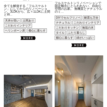
フルスケルトンリノベーションで
全てを解体する「フルスケルト
固定概念にとらわれない、自由な
ン」にしてからのリノベーショ
空間のお家。 無機質とナチュラル
ン。3LDKから、広々1LDKに土間
のミ...
とW...
DIYでセルフリノベ
耐震も万全
天井が高い
土間あり
ナチュラル
こだわりインテリア
こだわりインテリア
こだわりキッチン
無垢の木
ヘリンボーン床
都心に暮らす
タイル
ふたり暮らし
都心に暮らす
緑がいっぱい