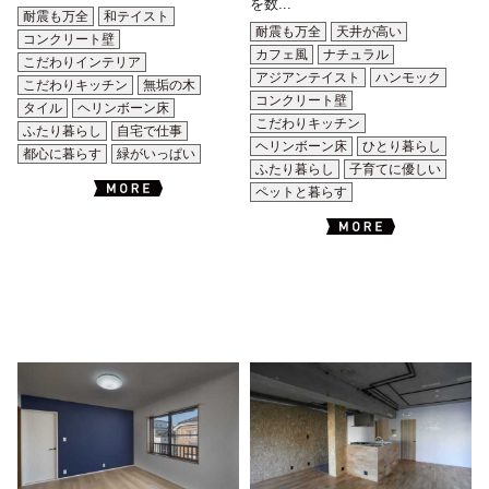
を数...
耐震も万全
和テイスト
耐震も万全
天井が高い
コンクリート壁
カフェ風
ナチュラル
こだわりインテリア
アジアンテイスト
ハンモック
こだわりキッチン
無垢の木
コンクリート壁
タイル
ヘリンボーン床
こだわりキッチン
ふたり暮らし
自宅で仕事
ヘリンボーン床
ひとり暮らし
都心に暮らす
緑がいっぱい
ふたり暮らし
子育てに優しい
ペットと暮らす