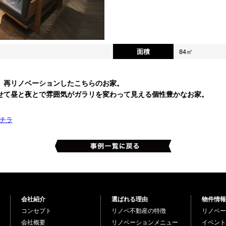
面積
84㎡
、再リノベーションしたこちらのお家。
せて昼と夜とで雰囲気がガラリを変わって見える個性豊かなお家。
チラ
会社紹介
選ばれる理由
物件情報
コンセプト
リノベ不動産の特徴
リノベー
会社概要
リノベーションメニュー
イベント