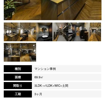
種別
マンション事例
面積
69.9㎡
間取り
3LDK→1LDK+WIC+土間
工期
3ヶ月