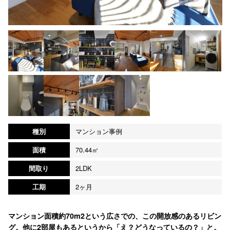
種別
マンション事例
面積
70.44㎡
間取り
2LDK
工期
2ヶ月
マンション面積約70m2という広さでの、この開放感のあるリビン
グ。他に2部屋もあるというから「え？どうなっているの？」と。