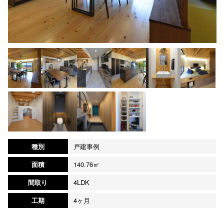
種別
戸建事例
面積
140.76㎡
間取り
4LDK
工期
4ヶ月