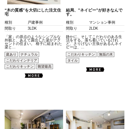
“木の質感”を大切にした注文住
結局、”ネイビー”が好きなんで
宅
す。
種別
戸建事例
種別
マンション事例
間取り
3LDK
間取り
2LDK
「家」の原点のようなシンプルな
静かに、そしてこだわりのある生
外観と、あえて露出した梁がアク
活をする。落ち着いているけれ
セントの住まい。 格子に組まれた
ど、さりげない主張があるんネイ
梁と...
ビーは、...
庭あり
ナチュラル
こだわりキッチン
無垢の木
こだわりインテリア
タイル
こだわりキッチン
眺望最高