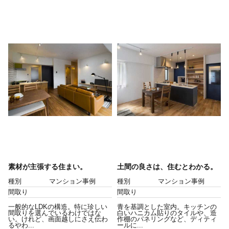
素材が主張する住まい。
土間の良さは、住むとわかる。
種別
マンション事例
種別
マンション事例
間取り
間取り
一般的なLDKの構造。特に珍しい
青を基調とした室内。キッチンの
間取りを選んでいるわけではな
白いハニカム貼りのタイルや、造
い。けれど、画面越しにさえ伝わ
作棚のパネリングなど、ディティ
るやわ...
ールに...