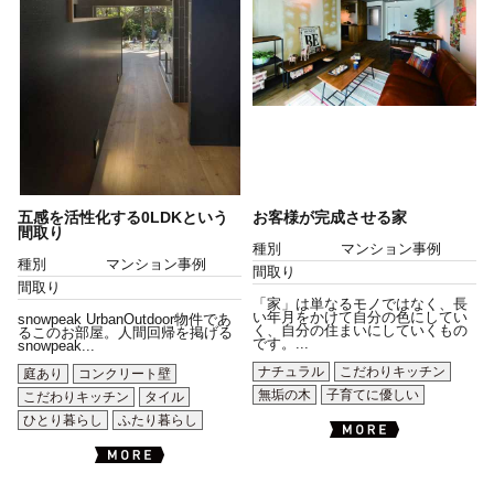
五感を活性化する0LDKという
お客様が完成させる家
間取り
種別
マンション事例
種別
マンション事例
間取り
間取り
「家」は単なるモノではなく、長
い年月をかけて自分の色にしてい
snowpeak UrbanOutdoor物件であ
く、自分の住まいにしていくもの
るこのお部屋。人間回帰を掲げる
です。...
snowpeak...
ナチュラル
こだわりキッチン
庭あり
コンクリート壁
無垢の木
子育てに優しい
こだわりキッチン
タイル
ひとり暮らし
ふたり暮らし