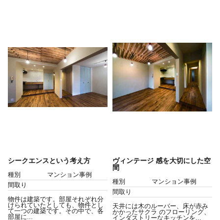
シークエンスという考え方
ヴィンテージ 感を大切にした空
間
種別
マンション事例
種別
マンション事例
間取り
間取り
物件は建築です。部屋それぞれ分
けられていたとしても、物件とし
天井には木のルーバー、床が赤み
て一つの建築です。その中で、各
かかったサクラ のフローリング、
部屋に...
インダストリーなキッチンを...