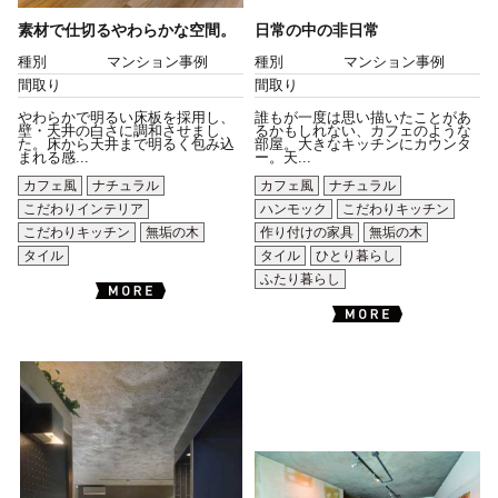
素材で仕切るやわらかな空間。
日常の中の非日常
種別
マンション事例
種別
マンション事例
間取り
間取り
やわらかで明るい床板を採用し、
誰もが一度は思い描いたことがあ
壁・天井の白さに調和させまし
るかもしれない、カフェのような
た。床から天井まで明るく包み込
部屋。大きなキッチンにカウンタ
まれる感...
ー。天...
カフェ風
ナチュラル
カフェ風
ナチュラル
こだわりインテリア
ハンモック
こだわりキッチン
こだわりキッチン
無垢の木
作り付けの家具
無垢の木
タイル
タイル
ひとり暮らし
ふたり暮らし