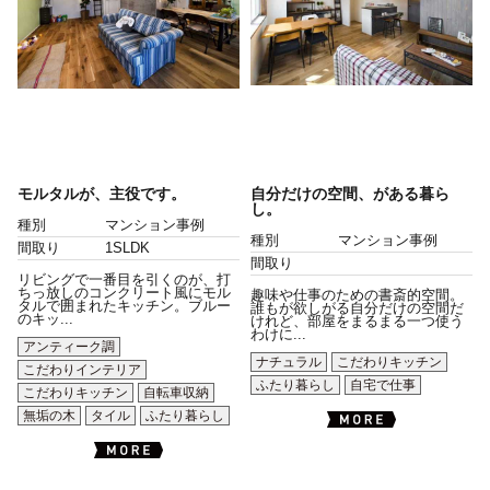
モルタルが、主役です。
自分だけの空間、がある暮ら
し。
種別
マンション事例
種別
マンション事例
間取り
1SLDK
間取り
リビングで一番目を引くのが、打
ちっ放しのコンクリート風にモル
趣味や仕事のための書斎的空間。
タルで囲まれたキッチン。ブルー
誰もが欲しがる自分だけの空間だ
のキッ...
けれど、部屋をまるまる一つ使う
わけに...
アンティーク調
ナチュラル
こだわりキッチン
こだわりインテリア
ふたり暮らし
自宅で仕事
こだわりキッチン
自転車収納
無垢の木
タイル
ふたり暮らし