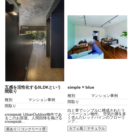
五感を活性化する0LDKという
simple × blue
間取り
種別
マンション事例
種別
マンション事例
間取り
間取り
白と青でシンプルに構成されたリ
ノベーション物件。 空気の層を多
snowpeak UrbanOutdoor物件であ
く含んだレッドパインのフローリ
るこのお部屋。人間回帰を掲げる
ング...
snowpeak...
カフェ風
ナチュラル
庭あり
コンクリート壁