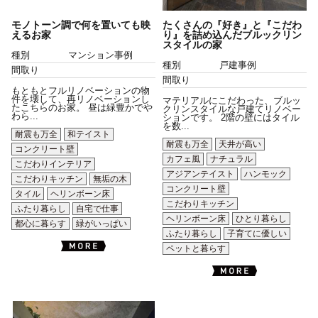
モノトーン調で何を置いても映
たくさんの『好き』と『こだわ
えるお家
り』を詰め込んだブルックリン
スタイルの家
種別
マンション事例
種別
戸建事例
間取り
間取り
もともとフルリノベーションの物
件を壊して、再リノベーションし
マテリアルにこだわった、ブルッ
たこちらのお家。 昼は緑豊かでや
クリンスタイルな戸建てリノベー
わら...
ションです。 2階の壁にはタイル
を数...
耐震も万全
和テイスト
耐震も万全
天井が高い
コンクリート壁
カフェ風
ナチュラル
こだわりインテリア
アジアンテイスト
ハンモック
こだわりキッチン
無垢の木
コンクリート壁
タイル
ヘリンボーン床
こだわりキッチン
ふたり暮らし
自宅で仕事
ヘリンボーン床
ひとり暮らし
都心に暮らす
緑がいっぱい
ふたり暮らし
子育てに優しい
ペットと暮らす