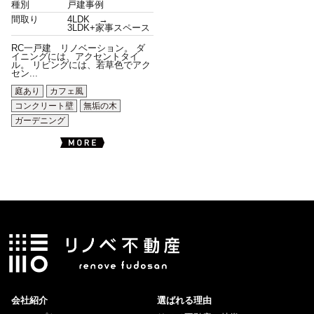
種別
戸建事例
間取り
4LDK →
3LDK+家事スペース
RC一戸建 リノベーション。 ダ
イニングには、アクセントタイ
ル。 リビングには、若草色でアク
セン...
庭あり
カフェ風
コンクリート壁
無垢の木
ガーデニング
会社紹介
選ばれる理由