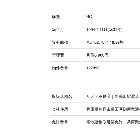
構造
RC
築年月
1994年11月(築31年)
専有面積
合計62.75㎡ 18.98坪
管理費
月額6,900円
物件番号
127892
取扱店舗名
リノベ不動産｜新長田駅北店
会社住所
兵庫県神戸市長田区御屋敷通4丁目
免許番号
宅地建物取引業免許 兵庫県知事