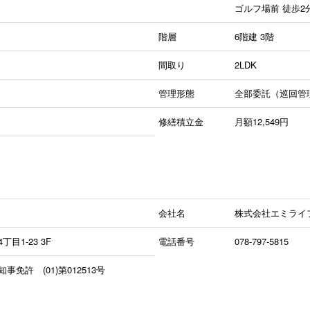
ゴルフ場前 徒歩2
階層
6階建
3階
間取り
2LDK
管理形態
全部委託（巡回管
修繕積立金
月額12,549円
会社名
株式会社エミライ
1-23 3F
電話番号
078-797-5815
免許 (01)第012513号