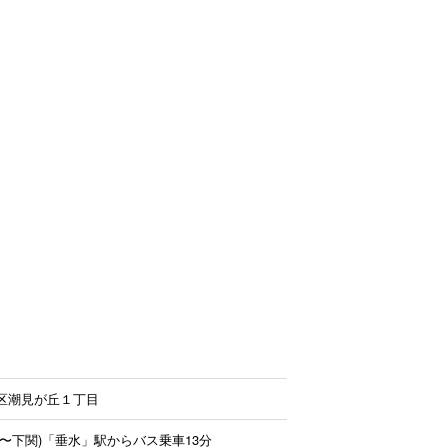
区潮見が丘１丁目
〜下関)「垂水」駅からバス乗車13分