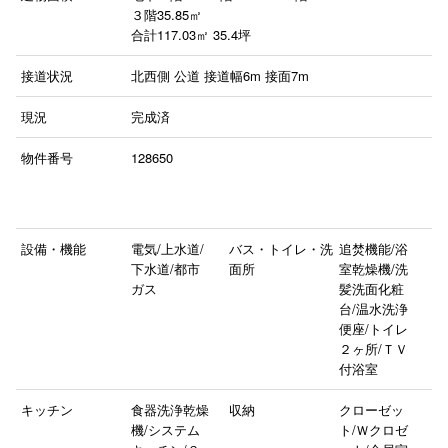
３階35.85㎡
合計117.03㎡ 35.4坪
接道状況
北西側 公道 接道幅6m 接面7m
現況
完成済
物件番号
128650
設備・機能
電気/上水道/
バス・トイレ・洗
追焚機能/浴
下水道/都市
面所
室乾燥機/洗
ガス
髪洗面化粧
台/温水洗浄
便座/トイレ
２ヶ所/ＴＶ
付浴室
キッチン
食器洗浄乾燥
収納
クローゼッ
機/システム
ト/Ｗクロゼ