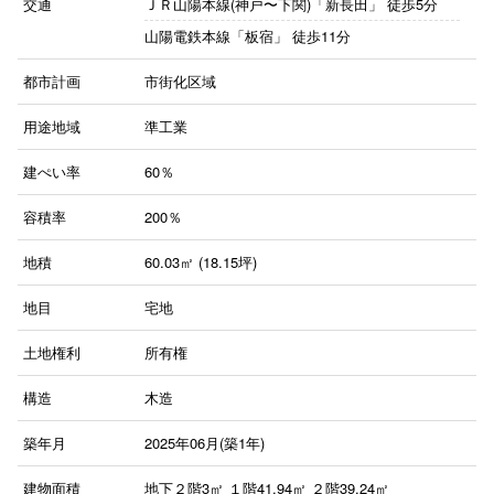
交通
ＪＲ山陽本線(神戸〜下関)「新長田」
徒歩5分
山陽電鉄本線「板宿」
徒歩11分
都市計画
市街化区域
用途地域
準工業
建ぺい率
60％
容積率
200％
地積
60.03㎡ (18.15坪)
地目
宅地
土地権利
所有権
構造
木造
築年月
2025年06月(築1年)
建物面積
地下２階3㎡
１階41.94㎡
２階39.24㎡