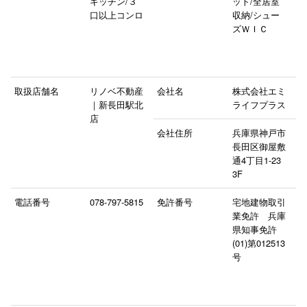
キッチン/３
ット/全居室
口以上コンロ
収納/シュー
ズＷＩＣ
取扱店舗名
リノベ不動産
会社名
株式会社エミ
｜新長田駅北
ライフプラス
店
会社住所
兵庫県神戸市
長田区御屋敷
通4丁目1-23
3F
電話番号
078-797-5815
免許番号
宅地建物取引
業免許 兵庫
県知事免許
(01)第012513
号