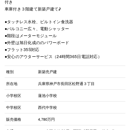
付き
車庫付き３階建て新築戸建て♪
●タッチレス水栓、ビルトイン食洗器
●バルコニー広々、電動シャッター
●階段はメーターモジュール
●外壁は旭日化成ののパワーボード
●フラット35S対応
●安心のアウターサービス（24時間365日電話対応）
種別
新築売戸建
所在地
兵庫県神戸市長田区松野通３丁目
小学校区
蓮池小学校
中学校区
西代中学校
販売価格
4,780
万円