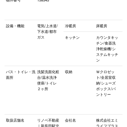
設備・機能
電気/上水道/
冷暖房
床暖房
下水道/都市
ガス
キッチン
カウンタキッ
チン/食器洗
浄乾燥機/シ
ステムキッチ
ン
バス・トイレ・洗
洗髪洗面化粧
収納
Ｗクロゼッ
面所
台/温水洗浄
ト/全居室収
便座/トイレ
納/シューズ
２ヶ所
ボックス/パ
ントリー
取扱店舗名
リノベ不動産
会社名
株式会社エミ
｜新長田駅北
ライフプラス