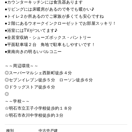
●カウンターキッチンには食洗器あります
●リビングには床暖房があるので冬でも暖かい♪
●トイレ２か所あるのでご家族が多くても安心ですね
●２階にあるウオークインクローゼットでお部屋スッキリ！
●浴室にはTVがついてます♪
●全居室収納・シューズボックス・パントリー
●平面駐車場２台 角地で駐車もしやすいです！
●東南向きの明るいバルコニー
～～周辺環境～～
◎スーパーマルシェ西新町徒歩４分
◎セブンイレブン徒歩５分 ローソン徒歩６分
◎ドラッグストア徒歩６分
◎
～～学校～～
☆明石市立王子小学校徒歩約１８分
☆明石市衣川中学校徒歩約３分
種別
中古売戸建