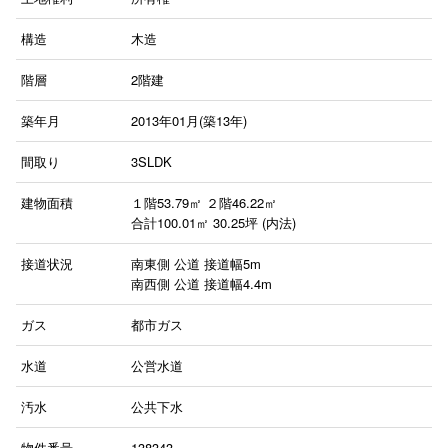
構造
木造
階層
2階建
築年月
2013年01月(築13年)
間取り
3SLDK
建物面積
１階53.79㎡
２階46.22㎡
合計100.01㎡ 30.25坪 (内法)
接道状況
南東側 公道 接道幅5m
南西側 公道 接道幅4.4m
ガス
都市ガス
水道
公営水道
汚水
公共下水
物件番号
138343