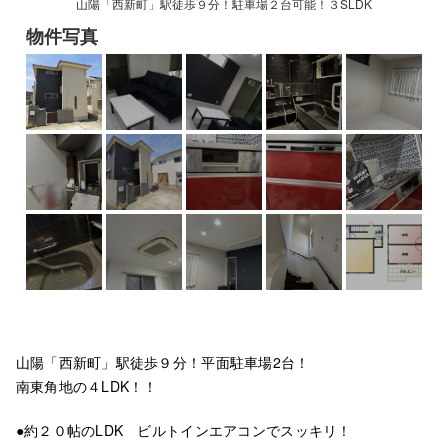
山陽「西新町」駅徒歩９分！駐車場２台可能！３SLDK
物件写真
山陽「西新町」駅徒歩９分！平面駐車場2台！
南東角地の４LDK！！
●約２０帖のLDK ビルトインエアコンでスッキリ！