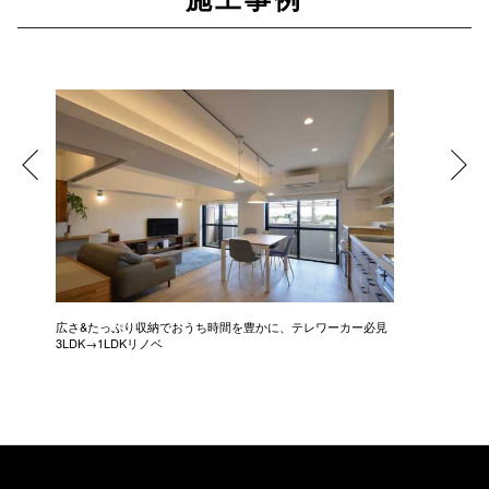
広さ&たっぷり収納でおうち時間を豊かに、テレワーカー必見
モデルは
3LDK→1LDKリノベ
にこだわっ