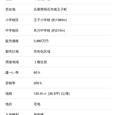
所在地
兵庫県明石市南王子町
小学校区
王子小学校 (約1380m)
中学校区
衣川中学校 (約210m)
販売価格
3,880
万円
都市計画
市街化区域
用途地域
１種住居
建ぺい率
60％
容積率
200％
地積
130.61㎡ (39.5坪) (公簿)
地目
宅地
土地権利
所有権