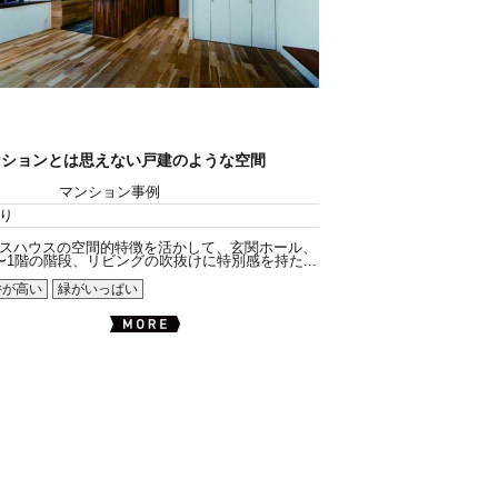
ンションとは思えない戸建のような空間
マンション事例
り
スハウスの空間的特徴を活かして、玄関ホール、
〜1階の階段、リビングの吹抜けに特別感を持た...
井が高い
緑がいっぱい