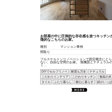
お部屋の中に圧倒的な存在感を放つキッチン
徴的なこちらのお家。
種別
マンション事例
間取り
フルスケルトンリノベーションで固定概念にとら
ない、自由な空間のお家。 無機質とナチュラル
ミ...
DIYでセルフリノベ
耐震も万全
ナチュラル
こだわりインテリア
こだわりキッチン
無垢の木
タイル
ふたり暮らし
都心に暮らす
緑がいっぱ