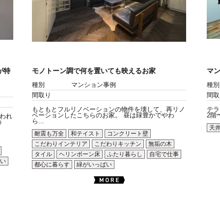
が特
モノトーン調で何を置いても映えるお家
マ
種別
マンション事例
種別
間取り
間取
もともとフルリノベーションの物件を壊して、再リノ
テラ
ベーションしたこちらのお家。 昼は緑豊かでやわ
2階
われ
ら...
の
天
耐震も万全
和テイスト
コンクリート壁
こだわりインテリア
こだわりキッチン
無垢の木
タイル
ヘリンボーン床
ふたり暮らし
自宅で仕事
い
都心に暮らす
緑がいっぱい