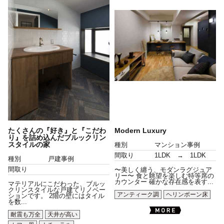
たくさんの『好き』と『こだわ
Modern Luxury
り』を詰め込んだブルックリン
スタイルの家
種別
マンション事例
間取り
1LDK → 1LDK
種別
戸建事例
間取り
〜美しく纏う、モダンラグジュア
リー〜 食と眺望を楽しむ特等席の
カウンター 確かな存在感を表す...
マテリアルにこだわった、ブルッ
クリンスタイルな戸建てリノベー
アンティーク調
ヘリンボーン床
ションです。 2階の壁にはタイル
を数...
耐震も万全
天井が高い