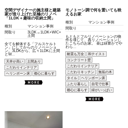
空間デザイナーの施主様と建築
モノトーン調で何を置いても映
家が造り上げた至極のリノベ
えるお家
「1LDK＋趣味の収納土間」
種別
マンション事例
種別
マンション事例
間取り
間取り
3LDK→1LDK+WIC+
土間
もともとフルリノベーションの物
件を壊して、再リノベーションし
たこちらのお家。 昼は緑豊かでや
全てを解体する「フルスケルト
わら...
ン」にしてからのリノベーショ
ン。3LDKから、広々1LDKに土間
耐震も万全
和テイスト
とW...
コンクリート壁
天井が高い
土間あり
こだわりインテリア
こだわりインテリア
こだわりキッチン
無垢の木
ヘリンボーン床
都心に暮らす
タイル
ヘリンボーン床
ふたり暮らし
自宅で仕事
都心に暮らす
緑がいっぱい