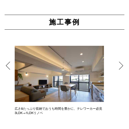
施工事例
広さ&たっぷり収納でおうち時間を豊かに、テレワーカー必見
モデルは
3LDK→1LDKリノベ
にこだわっ