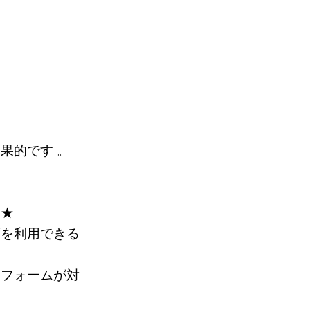
果的です 。
う★
度を利用できる
リフォームが対