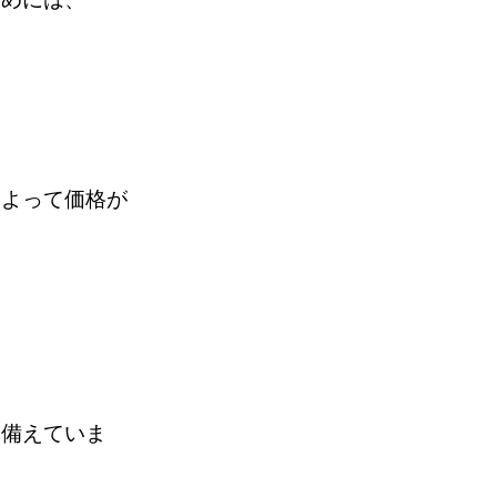
によって価格が
、
、
を備えていま