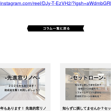
w.instagram.com/reel/DJy-T-EzVH2/?igsh=aWdmbG
今年もあります！ 先進的窓リノ
知らずに損してませんか？セ