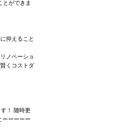
ことができま
幅に抑えること
いリノベーショ
、賢くコストダ
す！ 随時更
とーーーーー