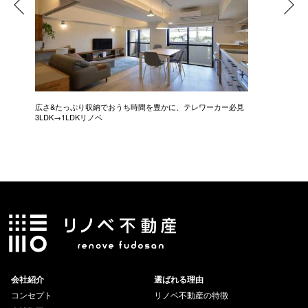
広さ&たっぷり収納でおうち時間を豊かに、テレワーカー必見
モデルは
3LDK→1LDKリノベ
にこだわっ
会社紹介
選ばれる理由
コンセプト
リノベ不動産の特徴