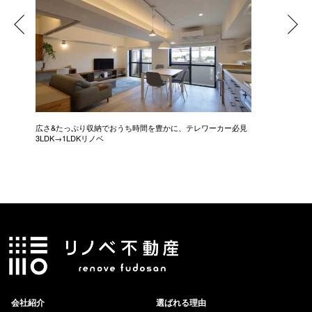
広さ&たっぷり収納でおうち時間を豊かに、テレワーカー必見
モデルは
3LDK→1LDKリノベ
にこだわっ
会社紹介
選ばれる理由